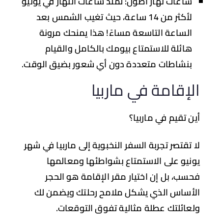
ساعات نهار أطول:
تمتد ساعات النهار في يونيو
لأكثر من
14 ساعة
، حيث تغيب الشمس بعد
الساعة التاسعة مساءً! هذا يمنحك مرونة
هائلة للاستمتاع بيومك بالكامل والقيام
بنشاطات متعددة دون أي شعور بضيق الوقت.
إقامة في ماربيا
ن تقيم في ماربيا؟
 تقتصر تجربة السفر النخبوية إلى ماربيا في شهر
نيو على الاستمتاع بشواطئها ومعالمها
سب، بل إن اختيار مقر الإقامة هو الحجر
أساس الذي يشكل ملامح رحلتك ويضمن لك
عائلتك عطلة مثالية تفوق التوقعات.