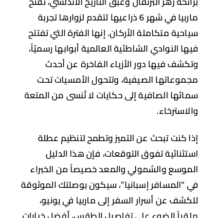
ائحة زهر البرتقال وعبق التاريخ الأندلسي، تفتح
ماربيا في شهر 6 ذراعيها لتقدم لزوارها تجربة
احية متكاملة الأركان. إنها الفترة التي تفتتح
ها النوادي الشاطئية العالمية أبوابها رسميّاً،
كشف فيها دور الأزياء الفاخرة عن أحدث
موعاتها الصيفية، وتتحول الأمسيات تحت
ائها الصافية إلى حكايات لا تُنسى من المتعة
لاسترخاء.
ا كنت تبحث عن التميز وتطمح لتنظيم عطلة
تثنائية تفوق التوقعات، فإن هذا الدليل
موسع والشمولي والمعد خصيصاً من الخبراء
ي
“المسافر إسبانيا”
، سيكون بوصلتك الموثوقة
كشف عن أسرار السفر إلى ماربيا في يونيو،
قياً الضوء على تفاصيل الطقس، أفضل خيارات