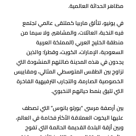
اهر الحداثة العالمية.
 يونيو، تتألق ماربيا كملتقى عالمي تجتمع
ه النخبة، العائلات، والمشاهير، ولا سيما من
طقة الخليج العربي (المملكة العربية
سعودية، الإمارات، الكويت، وقطر)؛ والذين
دون في هذه المدينة ضالتهم المنشودة التي
اوج بين الطقس المتوسطي المثالي، ومقاييس
خصوصية الصارمة، والتجارب الترفيهية الفاخرة
تي تليق بنمط حياتهم النخبوي.
ن أرصفة مرسى “بورتو بانوس” التي تصطف
يها اليخوت العملاقة الأكثر فخامة في العالم،
ين أزقة البلدة القديمة الحالمة التي تفوح