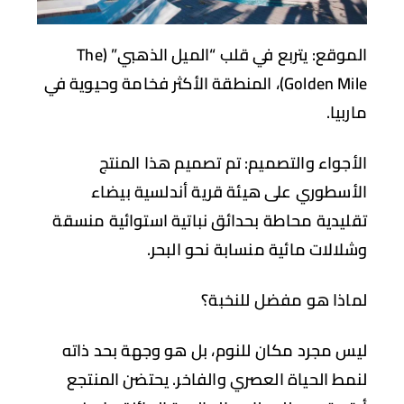
موقع:
يتربع في قلب “الميل الذهبي” (The
Golden Mile)، المنطقة الأكثر فخامة وحيوية في
بيا.
أجواء والتصميم:
تم تصميم هذا المنتج
أسطوري على هيئة قرية أندلسية بيضاء
ليدية محاطة بحدائق نباتية استوائية منسقة
لالات مائية منسابة نحو البحر.
اذا هو مفضل للنخبة؟
س مجرد مكان للنوم، بل هو وجهة بحد ذاته
مط الحياة العصري والفاخر. يحتضن المنتجع