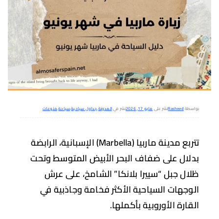
سطة
Rasheed
نشر على
مايو 17, 2026
نشر في
المدونة
،
جداول سياحية
،
سياحة
،
منوعات
ربع مدينة
ماربيا (Marbella)
الإسبانية، الرابضة
لال على ضفاف البحر الأبيض المتوسط وتحت
ال جبل “سييرا بلانكا” الشامخ، على عرش
وجهات السياحية الأكثر فخامة وجاذبية في
قارة الأوروبية بأكملها.