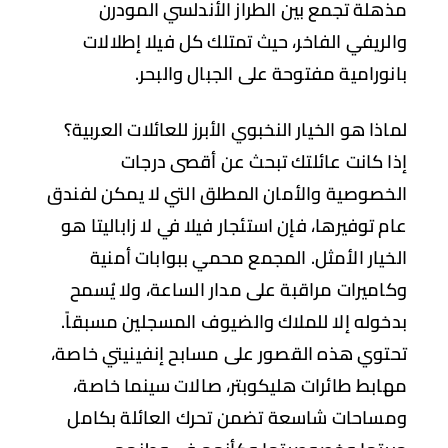
هلة تجمع بين الطراز الأندلسي المودرن
لريفي الفاخر، حيث تمتلك كل فيلا إطلالات
نورامية مفتوحة على الجبال والبحر.
اذا هو الخيار النخبوي الأبرز للعائلات العربية؟
ا كانت عائلتك تبحث عن
أقصى درجات
خصوصية والأمان المطلق
التي لا يمكن لفندق
م توفيرها، فإن استئجار فيلا في لا زاباليتا هو
خيار الأمثل. المجمع محمي ببوابات أمنية
اميرات مراقبة على مدار الساعة، ولا يُسمح
خوله إلا للملاك والضيوف المسجلين مسبقاً.
توي هذه القصور على مسابح إنفينيتي خاصة،
ابط طائرات هليكوبتر، صالات سينما خاصة،
ساحات شاسعة تضمن تحرك العائلة بكامل