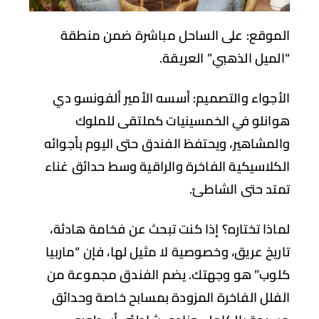
موقع:
على الساحل مباشرة ضمن منطقة
لميل الذهبي” العريقة.
أجواء والتصميم:
أسسه الأمير ألفونسو دي
انلو في الخمسينيات كملتقى للملوك
لمشاهير، ويحتفظ الفندق حتى اليوم بأجوائه
كلاسيكية الفاخرة والراقية وسط حدائق غناء
تد حتى الشاطئ.
اذا تختاره؟
إذا كنت تبحث عن فخامة هادئة،
ريخ عريق، وخصوصية لا مثيل لها، فإن “ماربيا
وب” هو وجهتك. يضم الفندق مجموعة من
فلل الفاخرة المزودة بمسابح خاصة وحدائق