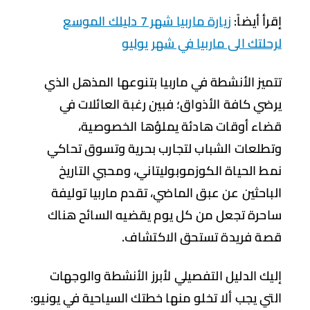
رأ أيضاً:
زيارة ماربيا شهر 7 دليلك الموسع
حلتك الى ماربيا في شهر يوليو
ميز الأنشطة في ماربيا بتنوعها المذهل الذي
ضي كافة الأذواق؛ فبين رغبة العائلات في
اء أوقات هادئة يملؤها الخصوصية،
طلعات الشباب لتجارب بحرية وتسوق تحاكي
ط الحياة الكوزموبوليتاني، ومحبي التاريخ
باحثين عن عبق الماضي، تقدم ماربيا توليفة
حرة تجعل من كل يوم يقضيه السائح هناك
ة فريدة تستحق الاكتشاف.
يك الدليل التفصيلي لأبرز الأنشطة والوجهات
تي يجب ألا تخلو منها خطتك السياحية في يونيو: