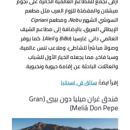
قى تجمع للمطاعم العالمية الحائزة على نجوم
شلان والمفضلة للزوار العرب مثل مطعم
سوشي الشهير
Nobu
، ومطعم
Cipriani
إيطالي العريق، بالإضافة إلى مطاعم الشيف
عالمي داني غارسيا (
BiBo
و
Alelí
). كما يوفر
ولاً مباشراً للشاطئ، وملاعب تنس عالمية،
با فاخر، مما يجعله الخيار الأول للشباب
لعائلات الباحثة عن إقامة حيوية ونخبوية.
رأ ايضاً:
سائق في اسبانيا
فندق غران ميليا دون بيبى (Gran
Meliá Don Pep