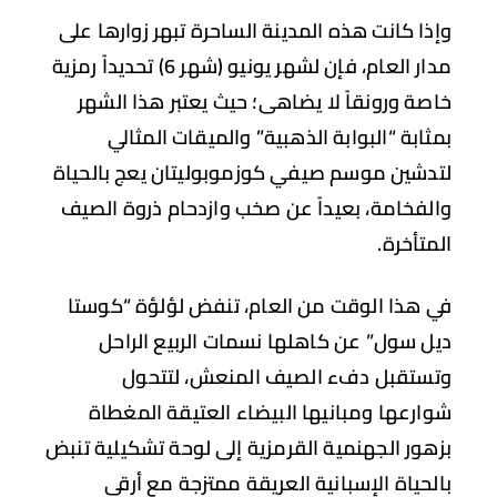
ذا كانت هذه المدينة الساحرة تبهر زوارها على
مدار العام، فإن لشهر يونيو (شهر 6) تحديداً رمزية
صة ورونقاً لا يضاهى؛ حيث يعتبر هذا الشهر
ثابة “البوابة الذهبية” والميقات المثالي
دشين موسم صيفي كوزموبوليتان يعج بالحياة
لفخامة، بعيداً عن صخب وازدحام ذروة الصيف
متأخرة.
 هذا الوقت من العام، تنفض لؤلؤة “كوستا
ل سول” عن كاهلها نسمات الربيع الراحل
ستقبل دفء الصيف المنعش، لتتحول
ارعها ومبانيها البيضاء العتيقة المغطاة
هور الجهنمية القرمزية إلى لوحة تشكيلية تنبض
لحياة الإسبانية العريقة ممتزجة مع أرقى