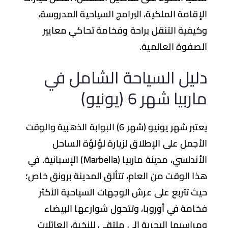
إقامة الملكية، البرامج السياحية المدروسة،
يفية التنقل براحة وفخامة تحاكي معايير
صفوة العالمية.
ليل السياحة الشامل في
ربيا شهر 6 (يونيو)
يعتبر شهر يونيو (شهر 6) البوابة الذهبية والوقت
أجمل على الإطلاق لزيارة لؤلؤة الساحل
أندلسي، مدينة
ماربيا (Marbella)
الإسبانية. في
ا الوقت من العام، تتألق المدينة برونق خاص؛
ث تتربع على عرش الوجهات السياحية الأكثر
امة في أوروبا، وتتحول شوارعها البيضاء
راسيها البحرية إلى ملتقى للنخبة، العائلات