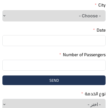
Number of Passe
SEND
خدمة