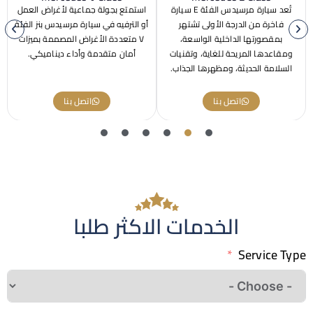
تُعد سيارة مرسيدس الفئة E سيارة
استمتع بجولة جماعية لأغراض العمل
بفضل نظا
رة من الدرجة الأولى تشتهر
أو الترفيه في سيارة مرسيدس بنز الفئة
وقدرا
قصورتها الداخلية الواسعة،
V متعددة الأغراض المصممة بميزات
وتصميمها 
دها المريحة للغاية، وتقنيات
أمان متقدمة وأداء ديناميكي.
تُعد سيارة
مة الحديثة، ومظهرها الجذاب.
متعددة ا
وقو
اتصل بنا
اتصل بنا
الخدمات الاكثر طلبا
Servic