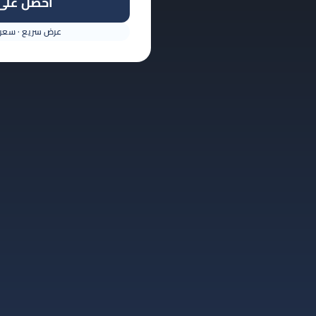
احصل على 
عرض سريع · سعر ث