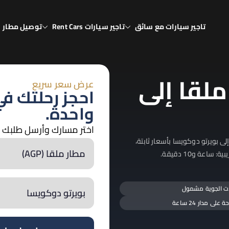
تاجير سيارات مع سائق
تاجير سيارات Rent Cars
توصيل مطار
يا
انيا
لقا إلى
عرض سعر سريع
احجز رحلتك ف
واحدة.
اختر مسارك وأرسل طلبك فو
 بويرتو دوكويسا بأسعار ثابتة،
عة و10 دقيقة.
لات الجوية مشمول
لى مدار 24 ساعة