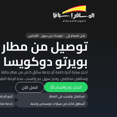
المسافر اسبان
تاجير سيارات وفلل بكل مدن اسب
نقل المطار إلى · كوستا ديل سول · الأندلس
توصيل من مطار م
بويرتو دوكويسا
احجز سيارة أجرة خاصة أو خدمة سائق خاص من مطار مالقا إلى
وسائقين محترفين، وحجز سهل عبر واتساب. مدة الرحلة التقريبية: سا
الحجز عبر واتساب
اتصل الآن
استقبال وترحيب في المطار
تتبع الرح
أسطول فاخر من سيارات مرسيدس وتسلا
خدمة متاحة ع