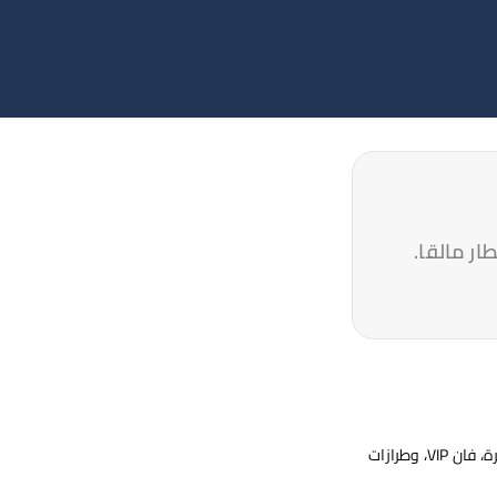
ار مالقا.
اختر من بين سيارات مرسيدس-بنز، أودي، بي إم دبليو، ورينج روفر — سيدان تنفيذية، سيارات SUV فاخرة، فان VIP، وطرازات