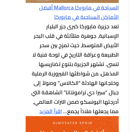
السياحة في مايوركا Mallorca أفضل
الأماكن السياحية في مايوركا
تعد جزيرة مايوركا كبرى جزر البليار
الإسبانية, جوهرة متلألئة في قلب البحر
الأبيض المتوسط, حيث تمزج بين سحر
الطبيعة وعراقة التاريخ في لوحة فنية لا
تنسى. تشتهر الجزيرة بتنوع تضاريسها
المذهل، من شواطئها الفيروزية الرملية
وخلجانها الهادئة “الكالاس” وصولاً إلى
جبال “سيرا دي ترامونتانا” الشاهقة التي
أدرجتها اليونسكو ضمن التراث العالمي,
مما يجعلها ملاذاً يجمع…
اقرأ المزيد