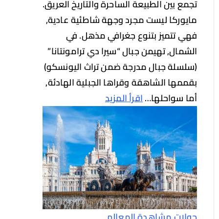
تجمع بين الطبيعة الساحرة والتاريخ العريق.
مايوركا ليست مجرد وجهة شاطئية عادية,
فهي تتميز بتنوع جغرافي مذهل. في
الشمال, تهيمن جبال “سيرا دي ترامونتانا”
(سلسلة جبال مدرجة ضمن تراث اليونسكو)
بقممها الشاهقة وقراها الجبلية الهادئة,
أما سواحلها…
اقرأ المزيد
جولات مشاهدة المعالم