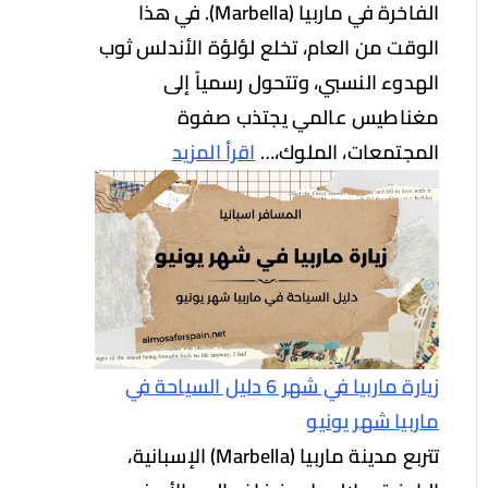
الفاخرة في ماربيا (Marbella). في هذا
الوقت من العام، تخلع لؤلؤة الأندلس ثوب
الهدوء النسبي، وتتحول رسمياً إلى
مغناطيس عالمي يجتذب صفوة
المجتمعات، الملوك،…
اقرأ المزيد
زيارة ماربيا في شهر 6 دليل السياحة في
ماربيا شهر يونيو
تتربع مدينة ماربيا (Marbella) الإسبانية،