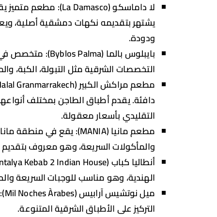
لا داماسكو (a Damasco
يشتهر بتقديمه نكهات دمشقية أصلية، ويعتبر
ودودة.
بايبلوس بالما (alma
التخصصات الشرقية مثل التبولة، الكبة، والم
دافئة. يقدم أطباق الطاجن بمختلف أنواعها
التقليدي بأسعار معقولة.
والمأكولات السريعة، وهو معروف بتقديم ل
الهندية، وهو مناسب للوجبات السريعة والحل
ميل
التركيز على الأطباق الشرقية المتنوعة.