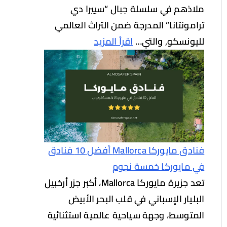
ملاذهم في سلسلة جبال “سييرا دي
ترامونتانا” المدرجة ضمن التراث العالمي
لليونسكو, والتي…
اقرأ المزيد
فنادق مايوركا Mallorca أفضل 10 فنادق
في مايوركا خمسة نجوم
تعد جزيرة مايوركا Mallorca، أكبر جزر أرخبيل
البليار الإسباني في قلب البحر الأبيض
المتوسط، وجهة سياحية عالمية استثنائية