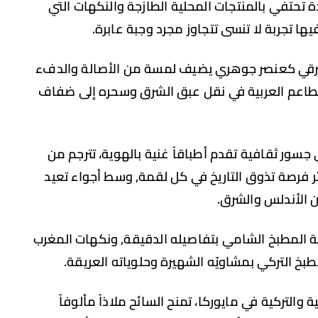
دة تحتفي بالمنتجات المحلية الطازجة والنكهات التي
ا تجربة لا تنسى تتجاوز مجرد وجبة عابرة.
الشرقي كعنصر جوهري يضيف لمسة من الأصالة والدفء
المطاعم العربية في نقل عبق الشرق وسحره إلى ضفاف
سور ثقافية تقدم أطباقاً غنية بالهوية، تترجم من
زائر فرصة تذوق التاريخ في كل لقمة, وسط أجواء تعيد
ين الأندلس والشرق.
اعة المطبخ الشامي بتفاصيله الدقيقة, ونكهات المغرب
طبخ التركي بمشاويّه الشهيرة وحلوياته العريقة.
التركية في مايوركا، تمنح السائح ملاذاً مألوفاً