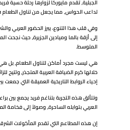
الجبلية, تقدم مايوركا لزوارها رحلة حسية فري
تداعب الحواس, مما يجعل من تناول الطعام فيه
وفي قلب هذا التنوع، يبرز الحضور العربي و
إلى أزقة بالما وميادين الجزيرة, حيث نجحت 
المتوسط.
هي ليست مجرد أماكن لتناول الطعام, بل هي ج
خلالها كرم الضيافة العربية المتجذر, وتتيح لل
إحياء الروابط التاريخية العميقة التي جمعت ب
وتتألق هذه التجربة بتناغم فريد يجمع بين بر
العربي بتوابله الساحرة, وصولاً إلى فخامة الم
إن هذه المطاعم التي تقدم المأكولات الشرقية و