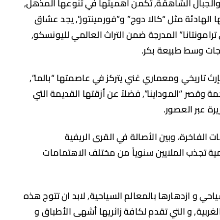
والجبال الشاهقة, تكمن أهميتها في تنوعها المذهل,
ا الهادئة مثل “كالا دوج” و”فورمينتور”, يجد عشاق
امونتانا” المدرجة ضمن التراث العالمي لليونسكو,
اجات وسط طبيعة بكر.
بإرث تاريخي ومعماري غني يتركز في عاصمتها “بالما”,
ة وقصر “الموداينا”, فضلاً عن أزقتها القديمة التي
رة عبر العصور.
ت الفاخرة، وبين الأصالة في القرى الريفية
مية تجذب الملايين سنوياً من مختلف الاهتمامات
احي و ازدهارها بالمعالم السياحية, لابد ان تتوج هذه
لغربية, و التي تقدم لكافة زائريها أشهى الأطباق و