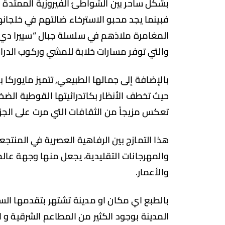
بشكل ساحر بين الشواطئ الفيروزية الممتدة 
فبينما يجد محبو الاسترخاء ضالتهم في خلجانه
المغامرة ملاذهم في سلسلة جبال “سييرا دي تر
والتي توفر مسارات خلابة للمشي وركوب الدر
بالإضافة إلى جمالها الطبيعي, تتميز مايوركا 
حيث تخطف الأنظار بكاتدرائيتها القوطية الضخم
تعكس مزيجاً من الثقافات التي مرت على الجزي
هذا التمازج بين الرفاهية العصرية في المنتجعا
والمهرجانات التقليدية، يجعل منها وجهة عال
والأعمار.
بالطبع اي مكان او مدينة تشتهر بتقدمها السي
المدينة بوجود الكثير من المطاعم الشرقية و ا