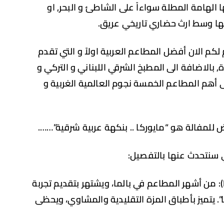
الهامة المطلة سواءاً على الشاطئ و البحر, او
ها وسط ارث حضاري تاريخي عريق.
م الان أفضل المطاعم العربية اولاً و التي تقدم
, بالاضافة الى المطبخ الشرقي اللبناني و التركي و
ى أهم المطاعم الخمسة نجوم العالمية الغربية و
للمفالة هو “مايوركا .. بنكهة عربية شرقية”…….
ي سنتحدث عنها بالتفصيل:
مطعم روتانا (Restaurante Libanés Rotana): من أشهر المطاعم في بالما، ويشتهر بتقديم تجربة
ا”. يتميز بأطباق المزة التقليدية والمشاوي، ويحظى