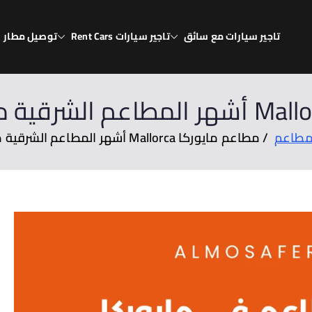
تاجير سيارات مع سائق
تاجير سيارات Rent Cars
توصيل مطار
يا
انيا
طاعم
مطاعم مايوركا Mallorca أشهر المطاعم الشرقية مايوركا بنكهة عربية