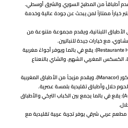
L): مطعم متميز يقدم أطباقاً من المطبخ السوري والشرق أوسطي.
 خياراً ممتازاً لمن يبحث عن جودة عالية وخدمة
Byblos P): متخصص في الأطباق اللبنانية، ويقدم مجموعة متنوعة من
شاوي، مع خيارات جيدة للنباتيين.
مطعم مراكش الكبير (Restaurante Halal Granmarrakech): يقع في بالما ويوفر أجواءً مغربية
، الكسكس المغربي الشهير، والشاي بالنعناع
مطعم مانيا (MANIA): يقع في منطقة ماناكور (Manacor)، ويقدم مزيجاً من الأطباق المغربية
حوم حلال وأطباق تقليدية بلمسة عصرية.
أنطاليا كباب (Antalya Kebab 2 Indian House): يقع في بالما يجمع بين الكباب التركي والأطباق
ال.
 نوتشيس آرابيس (Mil Noches Àrabes): مطعم عربي شرقي يوفر تجربة عربية تقليدية مع