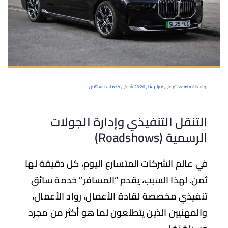
سطة
admin
نشر على
فبراير 14, 2026
نشر في
خدمات السائقين
تنقل التنفيذي وإدارة الجولات
سمية (Roadshows)
 عالم الشركات المتسارع اليوم، كل دقيقة لها
ن. لهذا السبب، يقدم
“المسافر”
خدمة سائق
فيذي مخصصة لقادة الأعمال، رواد الأعمال،
لمهنيين الذين يتطلعون لما هو أكثر من مجرد