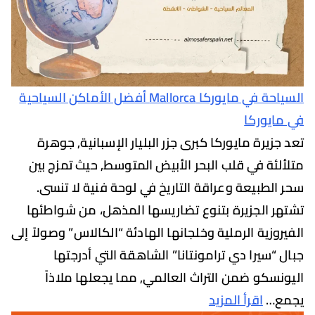
السياحة في مايوركا Mallorca أفضل الأماكن السياحية
يوركا
يرة مايوركا كبرى جزر البليار الإسبانية, جوهرة
ئة في قلب البحر الأبيض المتوسط, حيث تمزج بين
لطبيعة وعراقة التاريخ في لوحة فنية لا تنسى.
 الجزيرة بتنوع تضاريسها المذهل، من شواطئها
زية الرملية وخلجانها الهادئة “الكالاس” وصولاً إلى
“سيرا دي ترامونتانا” الشاهقة التي أدرجتها
سكو ضمن التراث العالمي, مما يجعلها ملاذاً
…
اقرأ المزيد