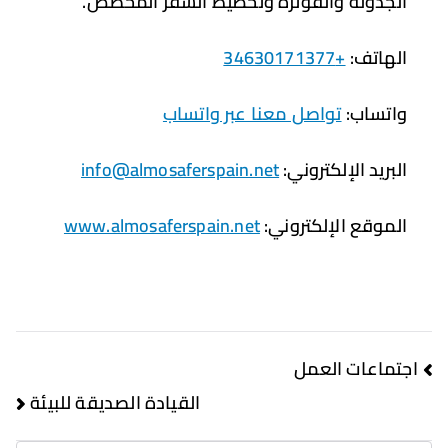
جدولة والفوترة وتخطيط السفر المخصص.
هاتف:
+34630171377
تساب:
تواصل معنا عبر واتساب
بريد الإلكتروني:
info@almosaferspain.net
موقع الإلكتروني:
www.almosaferspain.net
ماعات العمل
القيادة الصديقة للبيئة