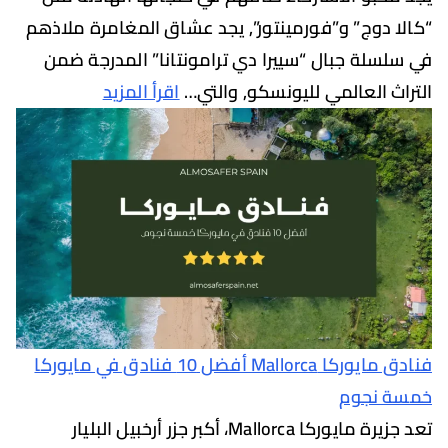
 دوج” و”فورمينتور”, يجد عشاق المغامرة ملاذهم
سلة جبال “سييرا دي ترامونتانا” المدرجة ضمن
ث العالمي لليونسكو, والتي…
اقرأ المزيد
فنادق مايوركا Mallorca أفضل 10 فنادق في مايوركا
 نجوم
تعد جزيرة مايوركا Mallorca، أكبر جزر أرخبيل البليار