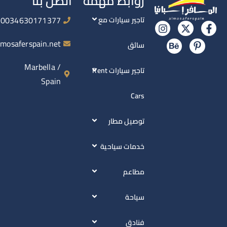
روابط مهمة
اتصل بنا
0034630171377
تاجير سيارات مع
info@almosaferspain.net
سائق
Marbella /
تاجير سيارات Rent
Spain
Cars
توصيل مطار
خدمات سياحية
مطاعم
سياحة
فنادق