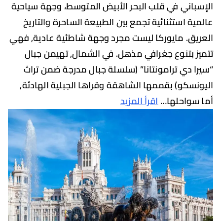
اني في قلب البحر الأبيض المتوسط، وجهة سياحية
ة استثنائية تجمع بين الطبيعة الساحرة والتاريخ
ق. مايوركا ليست مجرد وجهة شاطئية عادية, فهي
 بتنوع جغرافي مذهل. في الشمال, تهيمن جبال
 دي ترامونتانا” (سلسلة جبال مدرجة ضمن تراث
سكو) بقممها الشاهقة وقراها الجبلية الهادئة,
واحلها…
اقرأ المزيد