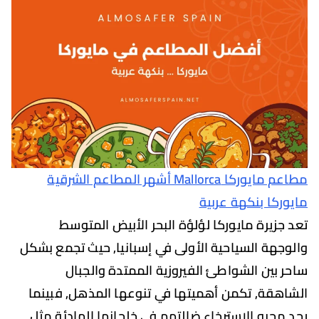
مطاعم مايوركا Mallorca أشهر المطاعم الشرقية
كا بنكهة عربية
زيرة مايوركا لؤلؤة البحر الأبيض المتوسط
هة السياحية الأولى في إسبانيا, حيث تجمع بشكل
بين الشواطئ الفيروزية الممتدة والجبال
قة, تكمن أهميتها في تنوعها المذهل, فبينما
حبو الاسترخاء ضالتهم في خلجانها الهادئة مثل