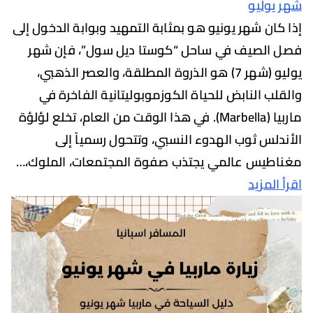
وليو
ان شهر يونيو هو بمثابة التمهيد وبوابة الدخول إلى
لصيف في ساحل “كوستا ديل سول”، فإن شهر
يوليو (شهر 7) هو الذروة المطلقة، والعصر الذهبي،
ب النابض للحياة الكوزموبوليتانية الفاخرة في
ماربيا (Marbella). في هذا الوقت من العام، تخلع لؤلؤة
لس ثوب الهدوء النسبي، وتتحول رسمياً إلى
يس عالمي يجتذب صفوة المجتمعات، الملوك،…
لمزيد