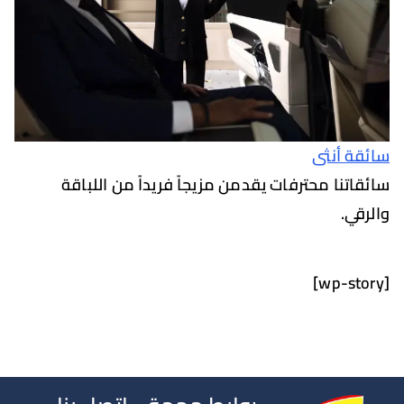
 أنثى
تنا محترفات يقدمن مزيجاً فريداً من اللباقة
ي.