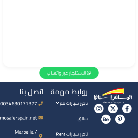
الاستئجار عبر واتساب
روابط مهمة
اتصل بنا
0034630171377
تاجير سيارات مع
info@almosaferspain.net
سائق
Marbella /
تاجير سيارات Rent