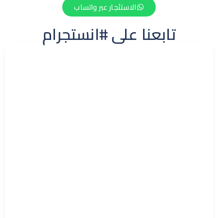
الاستئجار عبر واتساب
تابعنا على #انستجرام