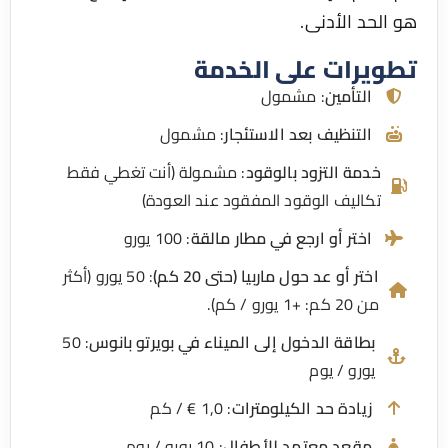
الحد الأدنى.
ويرات على الخدمة
التأمين
: مشمول
التنظيف بعد الاستئجار
: مشمول
خدمة التزود بالوقود
: مشمولة (أنت تغطي فقط
تكاليف الوقود المفقود عند العودة)
اختر أو ارجع في مطار مالقة
: 100 يورو
اختر أو عد حول ماربيا (حتى 20 كم)
: 50 يورو (أكثر
من 20 كم: +1 يورو / كم).
بطاقة الدخول إلى الميناء في بويرتو بانوس
: 50
يورو / يوم
زيادة حد الكيلومترات
: 1,0 € / كم
مقعد معتمد للأطفال
: 10 يورو / يوم