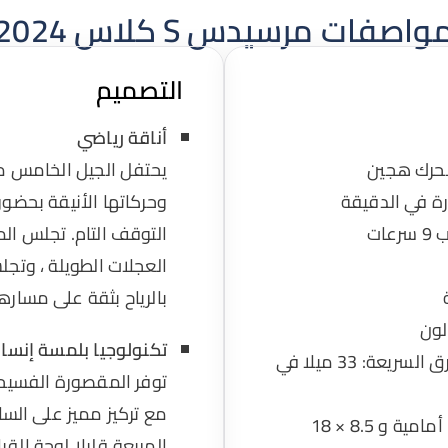
واصفات مرسيدس S كلاس 2024
التصميم
أناقة رياضي
وحركاتها الأنيقة بحضور 
التوقف التام. تجلس ال
العجلات الطويلة ، وت
بالرياح بثقة على مساره
تكنولوجيا بلمسة إنسان
الاقتصاد في استهلاك الوقود على الطرق السريعة: 33 ميلا في
توفر المقصورة الفسيحة
مع تركيز مميز على السا
: 18 بوصة 5 مضلعة (7.5 × 18 أمامية و 8.5 × 18
المربعة قليلا لوحة ال