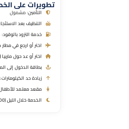
تطويرات على الخد
التأمين
: مشمول
التنظيف بعد الاستئجار
خدمة التزود بالوقود
: 
اختر أو ارجع في مطار 
اختر أو عد حول ماربيا (حتى 
بطاقة الدخول إلى المي
زيادة حد الكيلومترات
: 1,0 €
مقعد معتمد للأطفال
الخدمة خلال الليل (22:00 – 08:00)