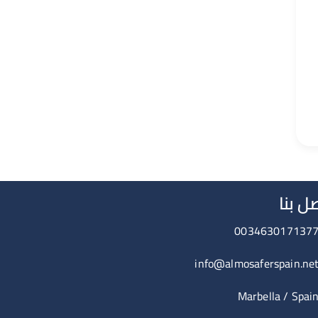
ل بنا
003463017137
info@almosaferspain.ne
Marbella / Spai