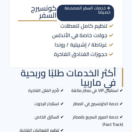
كونسيرج
✈️ خدمات السفر المصممة
خصيصًا
السفر
تنظيم كامل للعطلات
جولات خاصة في الأندلس
غرناطة / إشبيلية / روندا
حجوزات الفنادق الفاخرة
أكثر الخدمات طلبًا وربحية
في ماربيا
VIP في مطار مالقة
✔ تأجير الفلل الفاخرة
مة الكونسيرج في المطار
✔ استئجار اليخوت
مة المرور السريع بالمطار
✔ السائق الخاص
✔ تنظيم الفعاليات الفاخرة