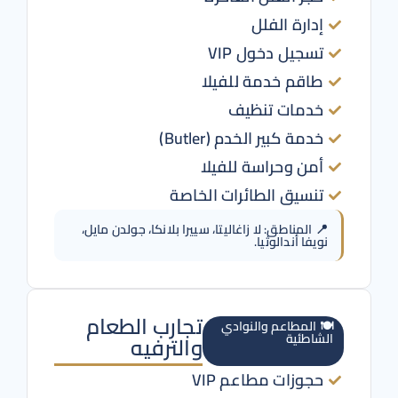
إدارة الفلل
تسجيل دخول VIP
طاقم خدمة للفيلا
خدمات تنظيف
خدمة كبير الخدم (Butler)
أمن وحراسة للفيلا
تنسيق الطائرات الخاصة
📍 المناطق: لا زاغاليتا، سييرا بلانكا، جولدن مايل،
نويفا أندالوثيا.
تجارب الطعام
🍽️ المطاعم والنوادي
الشاطئية
والترفيه
حجوزات مطاعم VIP