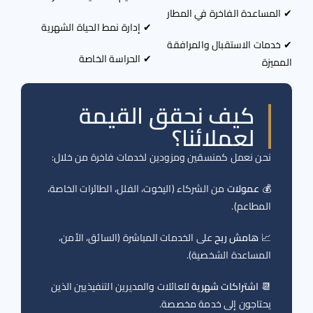
مساعدة الفاخرة في المطار
✔ إدارة نمط الحياة الشهرية
مات الاستقبال والمرافقة
✔ الحراسة الخاصة
يزة
كيف نحقق القيمة
لعملائنا؟
نحن نعمل كمنسقين ومزودين لخدمات فاخرة من خلال:
💰
عمولات
من الشركاء (اليخوت، الفلل، الطائرات الخاصة،
المطاعم).
📈
هامش ربح
على الخدمات المباشرة (السائق، الأمن،
المساعدة الشخصية).
📆
اشتراكات شهرية
للعائلات والمديرين التنفيذيين الذين
يحتاجون إلى خدمة مخصصة.