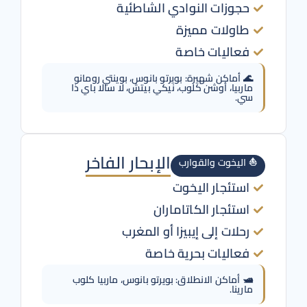
حجوزات النوادي الشاطئية
طاولات مميزة
فعاليات خاصة
🌊 أماكن شهيرة: بويرتو بانوس، بوينتي رومانو
ماربيا، أوشن كلوب، نيكي بيتش، لا سالا باي ذا
سي.
الإبحار الفاخر
⛵ اليخوت والقوارب
استئجار اليخوت
استئجار الكاتاماران
رحلات إلى إيبيزا أو المغرب
فعاليات بحرية خاصة
🛥️ أماكن الانطلاق: بويرتو بانوس، ماربيا كلوب
مارينا.