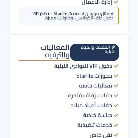
إدارة الأعمال
⭐ مثال: مهرجان Starlite Occident – تذاكر VIP،
دخول خلف الكواليس، وطاولات مميزة.
الفعاليات
🎉 الحفلات والحياة
الليلية
والترفيه
دخول VIP للنوادي الليلية
حجوزات Starlite
فعاليات خاصة
حفلات زفاف فاخرة
حفلات أعياد ميلاد
حراسة خاصة
خدمات تنفيذية
نقل خاص