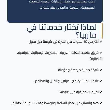
نرحب بضيوفنا من قطر، الإمارات العربية المتحدة،
السعودية، الكويت، والبحرين منذ سنوات.
لماذا تختار خدماتنا في
ماربيا؟
 من الخبرة في كوستا ديل سول
ق متعدد اللغات (العربية، الإنجليزية، الإسبانية، الفرنسية،
انية)
كة محلية مرخصة ومؤمنة
اقات مباشرة مع المرافئ والفلل والمطاعم
يمات حقيقية على Google
 واتساب على مدار الساعة بمتوسط وقت استجابة 3 دقائق