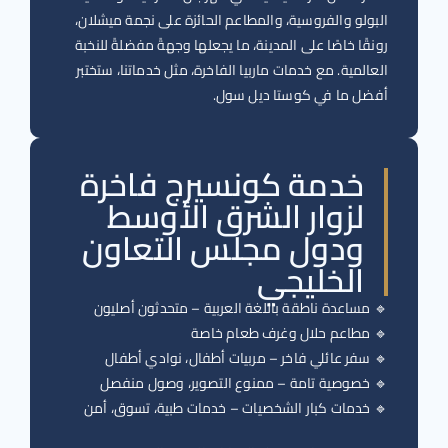
البولو والفروسية، والمطاعم الحائزة على نجمة ميشلان،
رونقًا خاصًا على المدينة، ما يجعلها وجهةً مفضلةً للنخبة
العالمية. مع خدمات ماربيا الفاخرة، مثل خدماتنا، ستختبر
أفضل ما في كوستا ديل سول.
خدمة كونسيرج فاخرة
لزوار الشرق الأوسط
ودول مجلس التعاون
الخليجي
🔹 مساعدة ناطقة باللغة العربية – متحدثون أصليون
🔹 مطاعم حلال وغرف طعام خاصة
🔹 سفر عائلي فاخر – مربيات أطفال، نوادي أطفال
🔹 خصوصية تامة – ممنوع التصوير، وصول منفصل
🔹 خدمات كبار الشخصيات – خدمات طبية، تسوق، أمن