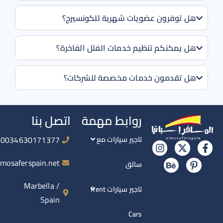
هل توفرون عضويات شهرية للكونسيرج؟
هل يمكنكم تنظيم خدمات الفلل الفاخرة؟
هل تقدمون خدمات مخصصة للشركات؟
روابط مهمة
اتصل بنا
0034630171377
تاجير سيارات مع
info@almosaferspain.net
سائق
Marbella /
تاجير سيارات Rent
Spain
Cars