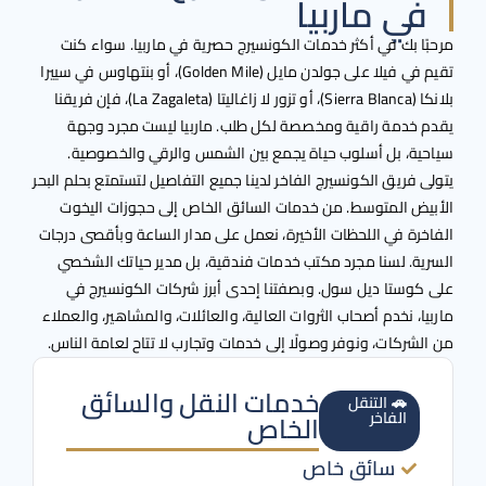
في ماربيا
ًا بك في أكثر خدمات الكونسيرج حصرية في ماربيا. سواء كنت
تقيم في فيلا على جولدن مايل (Golden Mile)، أو بنتهاوس في سييرا
بلانكا (Sierra Blanca)، أو تزور لا زاغاليتا (La Zagaleta)، فإن فريقنا
 خدمة راقية ومخصصة لكل طلب. ماربيا ليست مجرد وجهة
ية، بل أسلوب حياة يجمع بين الشمس والرقي والخصوصية.
 فريق الكونسيرج الفاخر لدينا جميع التفاصيل لتستمتع بحلم البحر
يض المتوسط. من خدمات السائق الخاص إلى حجوزات اليخوت
خرة في اللحظات الأخيرة، نعمل على مدار الساعة وبأقصى درجات
ية. لسنا مجرد مكتب خدمات فندقية، بل مدير حياتك الشخصي
كوستا ديل سول. وبصفتنا إحدى أبرز شركات الكونسيرج في
ا، نخدم أصحاب الثروات العالية، والعائلات، والمشاهير، والعملاء
لشركات، ونوفر وصولًا إلى خدمات وتجارب لا تتاح لعامة الناس.
خدمات النقل والسائق
🚗 التنقل
الفاخر
الخاص
سائق خاص