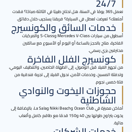
24/7
نعمل 365 يومًا في السنة. هل تحتاج طبيبًا في الثالثة صباحًا؟ فقدت
تك؟ تعرضت لعطل في السيارة؟ فريقنا يستجيب خلال دقائق.
خدمات السائق والكونسيرج
أسطول من سيارات Mercedes V-Class وS-Class والمركبات
رة، متاح بالحجز بالساعة أو اليوم أو الأسبوع مع سائقين
فين بزي رسمي.
كونسيرج الفلل الفاخرة
جهيز الفيلا قبل الوصول، إلى الطهاة الخاصين، والتنظيف اليومي،
ئة المسبح، وخدمات الأمن، نحول الفيلا إلى تجربة فندقية من
خمس نجوم.
حجوزات اليخوت والنوادي
الشاطئية
أماكن مميزة في Ocean Club وNikki Beach وLa Sala، بالإضافة إلى
يخوت يتراوح طولها بين 40 و150 قدمًا مع طاقم كامل وألعاب
.
خدمات الشركات