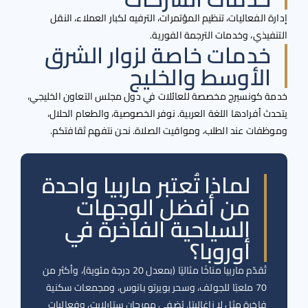
 الفعاليات، تنظيم المؤتمرات، الترفيه لكبار العملاء، النقل
فيذي، وخدمات الترجمة الفورية.
خدمات خاصة لزوار الشرق
الأوسط والخليج
 كونسيرج مخصصة للعائلات في دول مجلس التعاون الخليجي،
 أفرادها اللغة العربية. نوفر الخصوصية، والطعام الحلال،
فات عند الطلب، ومواقيت الصلاة. نحن نتفهم ثقافتكم.
لماذا تُعتبر ماربيا واحدة
من أفضل الوجهات
السياحية الفاخرة في
أوروبا؟
تُقدّم ماربيا مناخًا مثاليًا (بمعدل 20 درجة مئوية)، وأكثر من
70 ملعبًا للجولف، وسحر بويرتو بانوس، ومجمعات سكنية
فاخرة مثل لا زاغاليتا. يُضفي مهرجان ستارلايت، وفعاليات